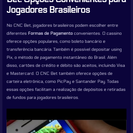
Jogadores Brasileiros
No CNC Bet, jogadores brasileiros podem escolher entre
diferentes
Formas de Pagamento
convenientes. O cassino
oferece opções populares, como boleto bancário e
transferência bancária. Também é possível depositar using
Pix, o método de pagamento instantâneo do Brasil. Além
disso, cartões de crédito e débito são aceitos, incluindo Visa
e Mastercard. O CNC Bet também oferece opções de
carteira eletrônica, como PicPay e Santander Pay. Todas
essas opções facilitam a realização de depósitos e retiradas
de fundos para jogadores brasileiros.