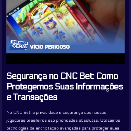
Segurança no CNC Bet: Como
Protegemos Suas Informações
e Transações
No CNC Bet, a privacidade e segurança dos nossos
jogadores brasileiros são prioridades absolutas. Utilizamos
tecnologias de encriptação avançadas para proteger suas