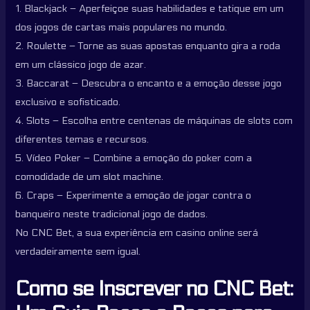
1. Blackjack – Aperfeiçoe suas habilidades e tatique em um
dos jogos de cartas mais populares no mundo.
2. Roulette – Torne as suas apostas enquanto gira a roda
em um clássico jogo de azar.
3. Baccarat – Descubra o encanto e a emoção desse jogo
exclusivo e sofisticado.
4. Slots – Escolha entre centenas de máquinas de slots com
diferentes temas e recursos.
5. Vídeo Poker – Combine a emoção do poker com a
comodidade de um slot machine.
6. Craps – Experimente a emoção de jogar contra o
banqueiro neste tradicional jogo de dados.
No CNC Bet, a sua experiência em casino online será
verdadeiramente sem igual.
Como se Inscrever no CNC Bet: