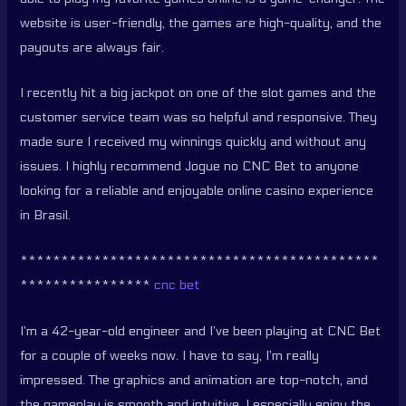
website is user-friendly, the games are high-quality, and the
payouts are always fair.
I recently hit a big jackpot on one of the slot games and the
customer service team was so helpful and responsive. They
made sure I received my winnings quickly and without any
issues. I highly recommend Jogue no CNC Bet to anyone
looking for a reliable and enjoyable online casino experience
in Brasil.
********************************************
****************
cnc bet
I’m a 42-year-old engineer and I’ve been playing at CNC Bet
for a couple of weeks now. I have to say, I’m really
impressed. The graphics and animation are top-notch, and
the gameplay is smooth and intuitive. I especially enjoy the