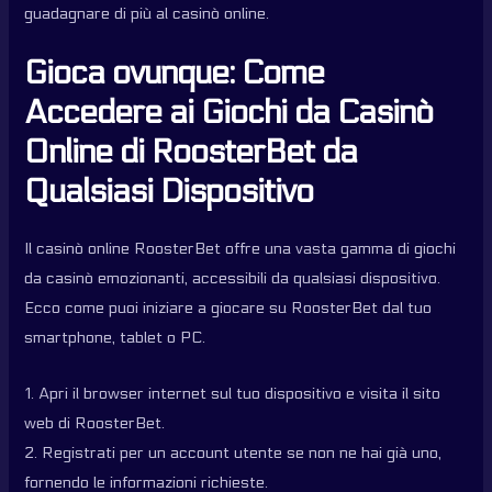
guadagnare di più al casinò online.
Gioca ovunque: Come
Accedere ai Giochi da Casinò
Online di RoosterBet da
Qualsiasi Dispositivo
Il casinò online RoosterBet offre una vasta gamma di giochi
da casinò emozionanti, accessibili da qualsiasi dispositivo.
Ecco come puoi iniziare a giocare su RoosterBet dal tuo
smartphone, tablet o PC.
1. Apri il browser internet sul tuo dispositivo e visita il sito
web di RoosterBet.
2. Registrati per un account utente se non ne hai già uno,
fornendo le informazioni richieste.