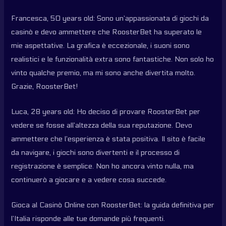
Francesca, 50 years old:
Sono un’appassionata di giochi da
casinò e devo ammettere che RoosterBet ha superato le
mie aspettative. La grafica è eccezionale, i suoni sono
realistici e le funzionalità extra sono fantastiche. Non solo ho
vinto qualche premio, ma mi sono anche divertita molto.
Grazie, RoosterBet!
Luca, 28 years old:
Ho deciso di provare RoosterBet per
vedere se fosse all’altezza della sua reputazione. Devo
ammettere che l’esperienza è stata positiva. Il sito è facile
da navigare, i giochi sono divertenti e il processo di
registrazione è semplice. Non ho ancora vinto nulla, ma
continuerò a giocare e a vedere cosa succede.
Gioca al Casinò Online con RoosterBet: la guida definitiva per
l’Italia risponde alle tue domande più frequenti.