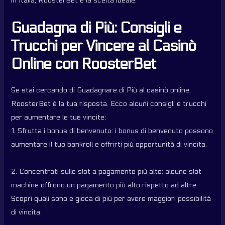
in Italia, RoosterBet è la scelta ideale.
Guadagna di Più: Consigli e
Trucchi per Vincere al Casinò
Online con RoosterBet
Se stai cercando di Guadagnare di Più al casinò online,
RoosterBet è la tua risposta. Ecco alcuni consigli e trucchi
per aumentare le tue vincite:
1. Sfrutta i bonus di benvenuto: i bonus di benvenuto possono
aumentare il tuo bankroll e offrirti più opportunità di vincita.
2. Concentrati sulle slot a pagamento più alto: alcune slot
machine offrono un pagamento più alto rispetto ad altre.
Scopri quali sono e gioca di più per avere maggiori possibilità
di vincita.