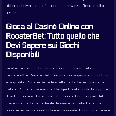
offerti dai diversi casinò online per trovare l’offerta migliore
per te.
Gioca al Casinò Online con
RoosterBet: Tutto quello che
Devi Sapere sui Giochi
Disponibili
Se stai cercando il brivido del casinò online in Italia, non
cercare oltre RoosterBet. Con una vasta gamma di giochi di
alta qualità, RoosterBet è la scelta perfetta per i giocatori
italiani. Prova la tua mano al blackjack o alla roulette, oppure
divertiti con le slot machine più popolari. Con croupier dal
vivo e una piattaforma facile da usare, RoosterBet offre
un’esperienza di casinò online eccezionale. E non dimenticare