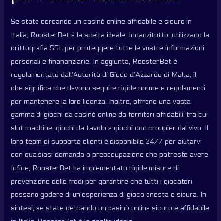
Se state cercando un casinò online affidabile e sicuro in
Italia, RoosterBet è la scelta ideale. Innanzitutto, utilizzano la
crittografia SSL per proteggere tutte le vostre informazioni
personali e finananziarie. In aggiunta, RoosterBet è
regolamentato dall’Autorità di Gioco d’Azzardo di Malta, il
che significa che devono seguire rigide norme e regolamenti
per mantenere la loro licenza. Inoltre, offrono una vasta
gamma di giochi da casinò online da fornitori affidabili, tra cui
slot machine, giochi da tavolo e giochi con croupier dal vivo. Il
loro team di supporto clienti è disponibile 24/7 per aiutarvi
con qualsiasi domanda o preoccupazione che potreste avere.
Infine, RoosterBet ha implementato rigide misure di
prevenzione delle frodi per garantire che tutti i giocatori
possano godere di un’esperienza di gioco onesta e sicura. In
sintesi, se state cercando un casinò online sicuro e affidabile