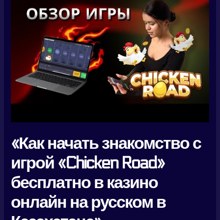
«Как начать знакомство с
игрой «Chicken Road»
бесплатно в казино
онлайн на русском в