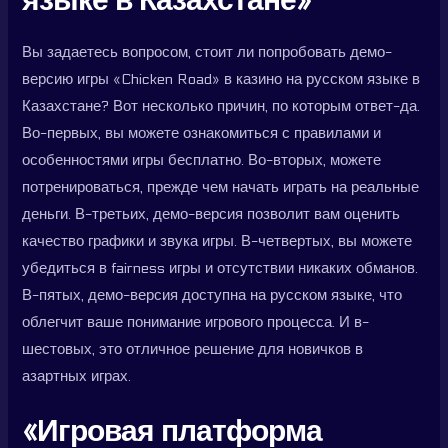
языке в Казахстане»
Вы задаетесь вопросом, стоит ли попробовать демо-
версию игры «Chicken Road» в казино на русском языке в
Казахстане? Вот несколько причин, по которым ответ-да.
Во-первых, вы можете ознакомиться с правилами и
особенностями игры бесплатно. Во-вторых, можете
потренироваться, прежде чем начать играть на реальные
деньги. В-третьих, демо-версия позволит вам оценить
качество графики и звука игры. В-четвертых, вы можете
убедиться в fairness игры и отсутствии никаких обманов.
В-пятых, демо-версия доступна на русском языке, что
облегчит ваше понимание игрового процесса. И в-
шестовых, это отличное решение для новичков в
азартных играх.
«Игровая платформа