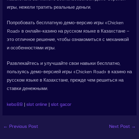
игры, нежели тратить реальные деньги.
Попробовать бесплатную демо-версию игры «Chicken
Road» в онлайн-казино на русском языке в Казахстане –
это отличное решение, чтобы ознакомиться с механикой
и особенностями игры.
Развлекайтесь и улучшайте свои навыки бесплатно,
пользуясь демо-версией игры «Chicken Road» в казино на
русском языке в Казахстане, прежде чем решиться на
ставки денежными.
kebo88
|
slot online
|
slot gacor
←
Previous Post
Next Post
→