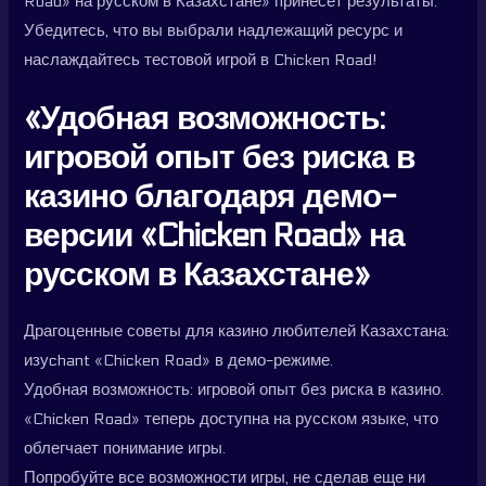
Road» на русском в Казахстане» принесет результаты.
Убедитесь, что вы выбрали надлежащий ресурс и
наслаждайтесь тестовой игрой в Chicken Road!
«Удобная возможность:
игровой опыт без риска в
казино благодаря демо-
версии «Chicken Road» на
русском в Казахстане»
Драгоценные советы для казино любителей Казахстана:
изуchant «Chicken Road» в демо-режиме.
Удобная возможность: игровой опыт без риска в казино.
«Chicken Road» теперь доступна на русском языке, что
облегчает понимание игры.
Попробуйте все возможности игры, не сделав еще ни